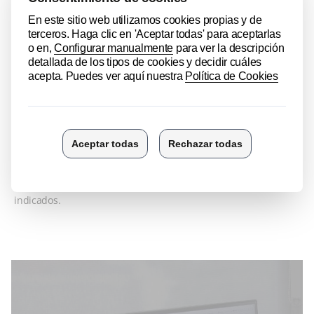
de poder ampliar el conocimiento del compromiso de rpk para
con el medio ambiente y la seguridad pueden solicitar nuestra
política, alcance y desempeño en los siguientes correos
electrónicos.
RPK Vitoria
S.Ureta@rpk.es
RPK México
Quality@rpk.com.mx
RPK India
Quality@rpkIndia.com
RPK Tarragona
J.Ferre@rpk.es
Además, el grupo rpk estaría muy agradecido si nos pudieran
hacer llegar cualquier oportunidad de mejora o comentario
sobre el medio ambiente o a la seguridad a los emails arriba
indicados.